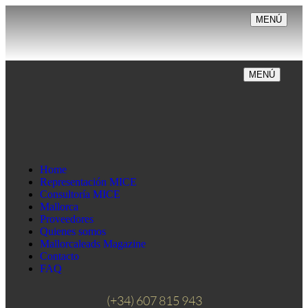
MENÚ
MENÚ
Home
Representación MICE
Consultoría MICE
Mallorca
Proveedores
Quienes somos
Mallorcaleads Magazine
Contacto
FAQ
(+34) 607 815 943