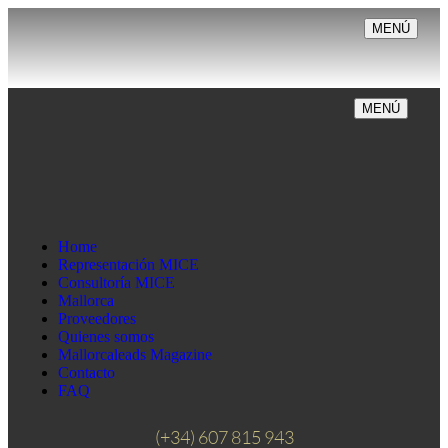
MENÚ
MENÚ
Home
Representación MICE
Consultoría MICE
Mallorca
Proveedores
Quienes somos
Mallorcaleads Magazine
Contacto
FAQ
(+34) 607 815 943