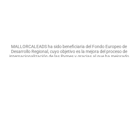
MALLORCALEADS ha sido beneficiaria del Fondo Europeo de
Desarrollo Regional, cuyo objetivo es la mejora del proceso de
internacionalización de las Pymes y gracias al que ha mejorado
el marketing digital para fomentar su internacionalización. Esta
acción ha tenido lugar en 2022-2023. Para ello, ha contado con
el apoyo del Programa Xpande Digital de la Cámara de
Comercio de Mallorca.