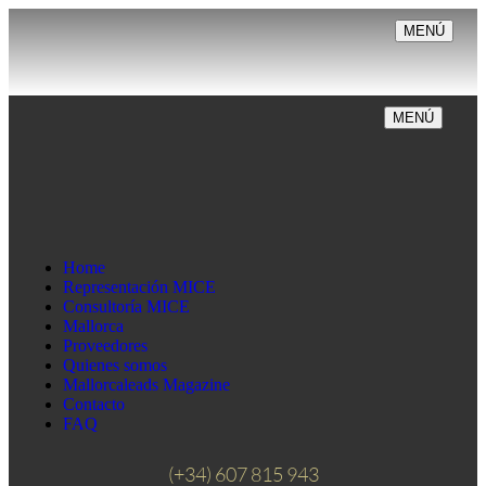
MENÚ
MENÚ
Home
Representación MICE
Consultoría MICE
Mallorca
Proveedores
Quienes somos
Mallorcaleads Magazine
Contacto
FAQ
(+34) 607 815 943