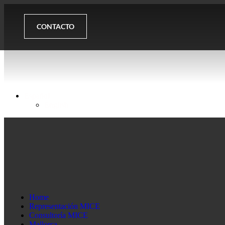
CONTACTO
Español
English
Home
Representación MICE
Consultoría MICE
Mallorca