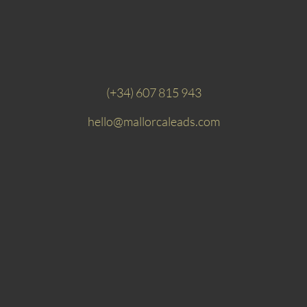
(+34) 607 815 943
hello@mallorcaleads.com