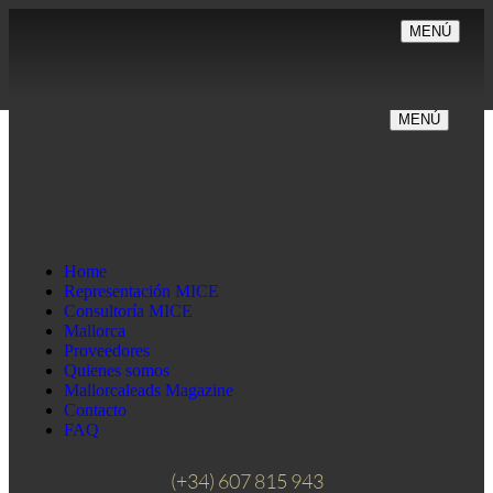
MENÚ
MENÚ
Home
Representación MICE
Consultoría MICE
Mallorca
Proveedores
Quienes somos
Mallorcaleads Magazine
Contacto
FAQ
(+34) 607 815 943