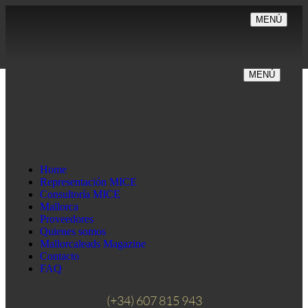
MENÚ
MENÚ
Home
Representación MICE
Consultoría MICE
Mallorca
Proveedores
Quienes somos
Mallorcaleads Magazine
Contacto
FAQ
(+34) 607 815 943