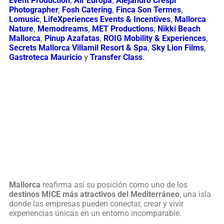
Event Production
,
Air Europa
,
Alejandro Crespí
Photographer
,
Fosh Catering
,
Finca Son Termes
,
Lomusic
,
LifeXperiences Events & Incentives
,
Mallorca
Nature
,
Memodreams
,
MET Productions
,
Nikki Beach
Mallorca
,
Pinup Azafatas
,
ROIG Mobility & Experiences
,
Secrets Mallorca Villamil Resort & Spa
,
Sky Lion Films
,
Gastroteca Mauricio
y
Transfer Class
.
Mallorca
reafirma así su posición como uno de los
destinos MICE más atractivos del Mediterráneo
, una isla
donde las empresas pueden conectar, crear y vivir
experiencias únicas en un entorno incomparable.