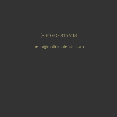
(+34) 607 815 943
hello@mallorcaleads.com