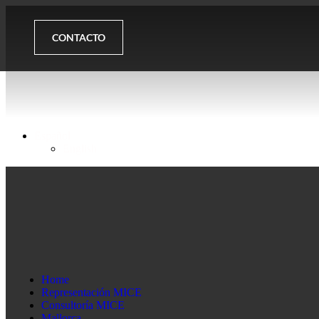
CONTACTO
Español
English
Home
Representación MICE
Consultoría MICE
Mallorca