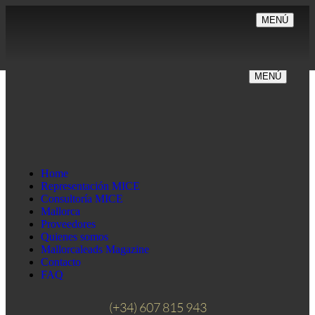
MENÚ
MENÚ
Home
Representación MICE
Consultoría MICE
Mallorca
Proveedores
Quienes somos
Mallorcaleads Magazine
Contacto
FAQ
(+34) 607 815 943